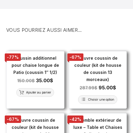
VOUS POURRIEZ AUSSI AIMER...
-77%
-67%
Coussin additionnel
Couvre coussin de
pour chaise longue de
couleur (kit de housse
Patio (coussin 1″ 1/2)
de coussin 13
morceaux)
35.00
$
150.00
$
95.00
$
287.99
$
Ajouter au panier
Choisir une option
-67%
-42%
Couvre coussin de
Ensemble extérieur de
couleur (kit de housse
luxe – Table et Chaises