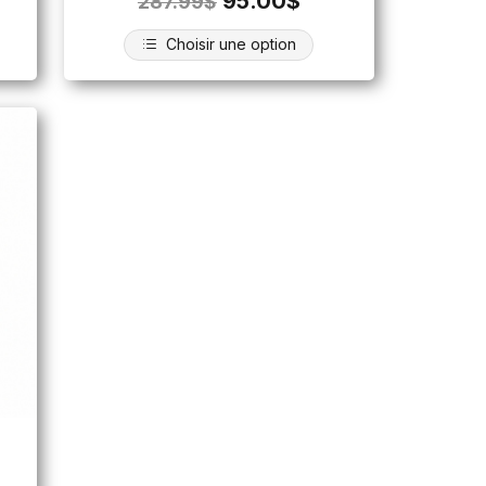
95.00
$
287.99
$
Choisir une option