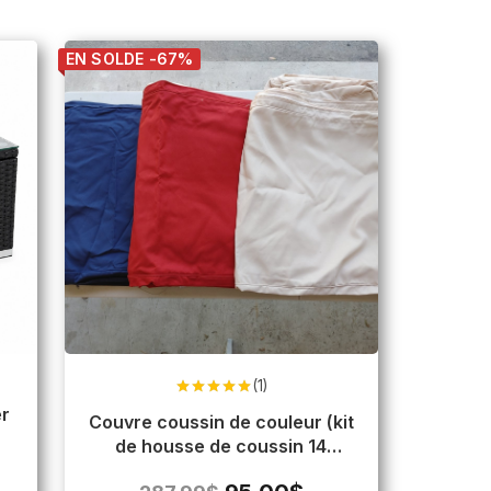
EN SOLDE -67%
(1)
Note
5.00
er
sur 5
Couvre coussin de couleur (kit
de housse de coussin 14
morceaux)