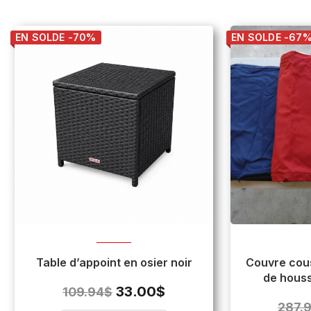
EN SOLDE -70%
EN SOLDE -67
Table d’appoint en osier noir
Couvre cous
de houss
33.00
$
109.94
$
m
287.