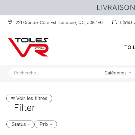
LIVRAISON
221 Grande-Côte Est, Lanoraie, QC, J0K 1E0
1 (514)
TOI
Catégories
Voir les filtres
Filter
Status
Prix