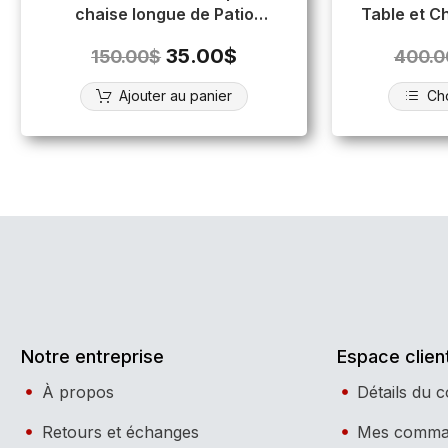
chaise longue de Patio
Table et Ch
(coussin 1″ 1/2)
35.00
$
150.00
$
400.0
Ajouter au panier
Cho
Notre entreprise
Espace clien
À propos
Détails du 
Retours et échanges
Mes comma