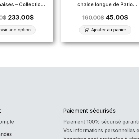
aises – Collection
chaise longue de Patio
Lynn
(coussin 3″)
233.00
$
45.00
$
0
$
160.00
$
isir une option
Ajouter au panier
t
Paiement sécurisés
compte
Paiement 100% sécurisé garanti
Vos informations personnelles e
ndes
bancaires sont protégées à cha