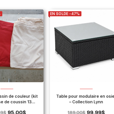
%
EN SOLDE -47%
sin de couleur (kit
Table pour modulaire en osi
e de coussin 13
– Collection Lynn
orceaux)
95.00
$
99.99
$
99
$
189.00
$