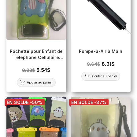
Pochette pour Enfant de
Pompe-à-Air à Main
Téléphone Cellulaire
Imperméable (Écran
8.31
$
9.64
$
tactile) VERT
5.54
$
8.82
$
Ajouter au panier
Ajouter au panier
EN SOLDE -50%
EN SOLDE -37%