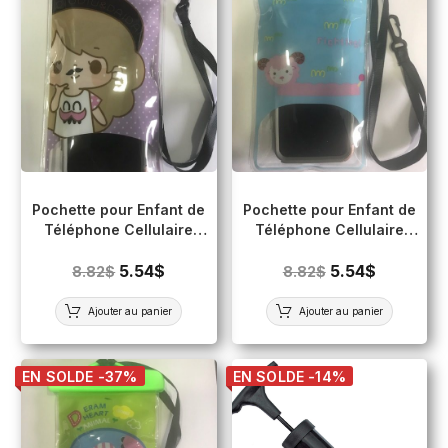
OBTENEZ 5% DE RABAIS
Abonnez-vous maintenant pour obtenir votre coupon rabais.
De plus, soyez au courant de nos futures promotions!
Pochette pour Enfant de
Pochette pour Enfant de
Téléphone Cellulaire
Téléphone Cellulaire
Imperméable (Écran
Imperméable (Écran
tactile) MAUVE
5.54
$
tactile) BLEU
5.54
$
8.82
$
8.82
$
Ajouter au panier
Ajouter au panier
S'ABONNER
Vous pouvez vous désabonnez à tout moment.
EN SOLDE -37%
EN SOLDE -14%