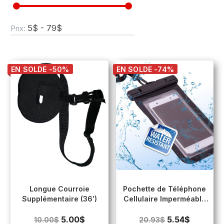
5$ - 79$
Prix:
EN SOLDE -50%
EN SOLDE -74%
Longue Courroie
Pochette de Téléphone
Supplémentaire (36′)
Cellulaire Imperméable
(Écran tactile)
5.00
$
5.54
$
10.00
$
20.93
$