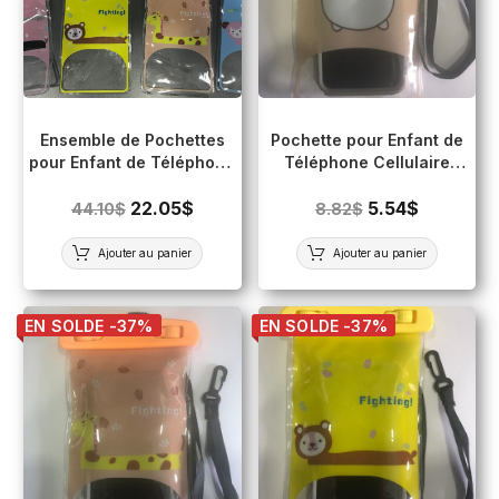
Ensemble de Pochettes
Pochette pour Enfant de
pour Enfant de Téléphone
Téléphone Cellulaire
Cellulaire Imperméable
Imperméable (Écran
(Écran tactile)
22.05
$
tactile) BLANC
5.54
$
44.10
$
8.82
$
Ajouter au panier
Ajouter au panier
EN SOLDE -37%
EN SOLDE -37%