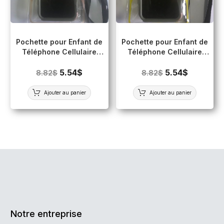
Pochette pour Enfant de
Pochette pour Enfant de
Téléphone Cellulaire
Téléphone Cellulaire
Imperméable (Écran
Imperméable (Écran
tactile) ORANGE
5.54
$
tactile) JAUNE
5.54
$
8.82
$
8.82
$
Ajouter au panier
Ajouter au panier
Notre entreprise