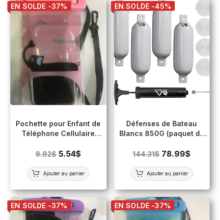
EN SOLDE -37%
EN SOLDE -45%
Pochette pour Enfant de
Défenses de Bateau
Téléphone Cellulaire
Blancs 850G (paquet de
Imperméable (Écran
4)
tactile) ROSE
5.54
$
78.99
$
8.82
$
144.31
$
Ajouter au panier
Ajouter au panier
EN SOLDE -37%
EN SOLDE -37%