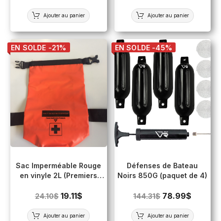
Ajouter au panier
Ajouter au panier
EN SOLDE -21%
EN SOLDE -45%
Sac Imperméable Rouge
Défenses de Bateau
en vinyle 2L (Premiers
Noirs 850G (paquet de 4)
soins)
19.11
$
78.99
$
24.10
$
144.31
$
Ajouter au panier
Ajouter au panier