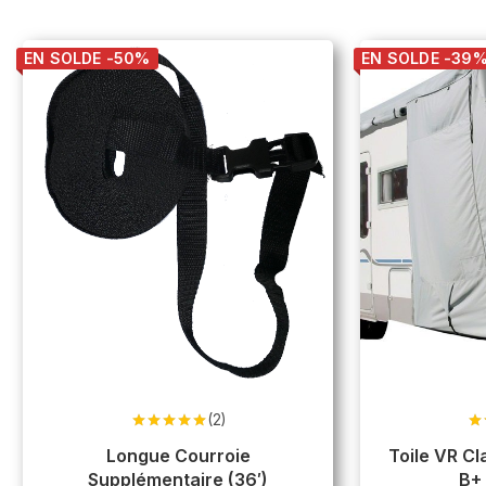
EN SOLDE -50%
EN SOLDE -39
(2)
Note
5.00
N
sur 5
Longue Courroie
Toile VR Classe C ,
Supplémentaire (36′)
B+ 