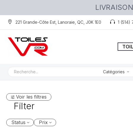
LIVRAISON
221 Grande-Côte Est, Lanoraie, QC, J0K 1E0
1 (514)
TOI
Catégories
Voir les filtres
Filter
Status
Prix