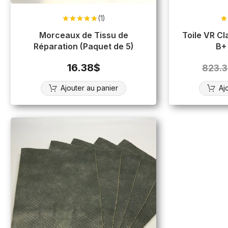
(1)
Note
5.00
N
sur 5
Morceaux de Tissu de
Toile VR Classe C ,
Réparation (Paquet de 5)
B+ 
16.38
$
823.3
Ajouter au panier
Aj