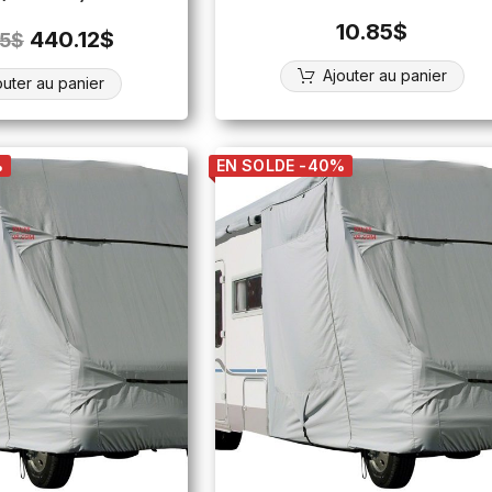
10.85
$
440.12
$
45
$
Ajouter au panier
outer au panier
%
EN SOLDE -40%