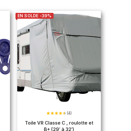
EN SOLDE -39%
(4)
Note
4.50
sur 5
Toile VR Classe C , roulotte et
B+ (29′ à 32′)