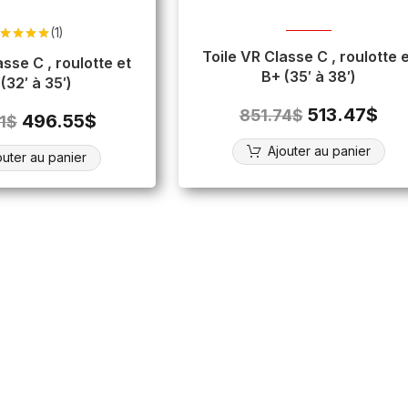
(1)
ote
5.00
Toile VR Classe C , roulotte et
sur 5
 roulotte et
B+ (35′ à 38′)
(32′ à 35′)
513.47
$
851.74
$
496.55
$
1
$
Ajouter au panier
outer au panier