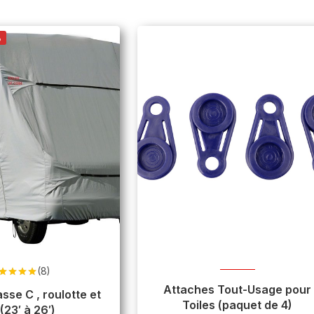
%
(8)
ote
4.88
Attaches Tout-Usage pour
sur 5
 roulotte et
Toiles (paquet de 4)
(23′ à 26′)