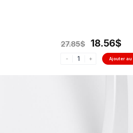
18.56
$
27.85
$
-
+
Ajouter au