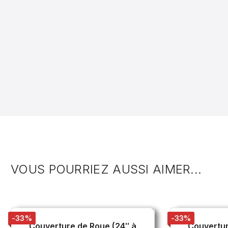
VOUS POURRIEZ AUSSI AIMER...
-33%
-33%
Couverture de Roue (24″ à
Couvertur