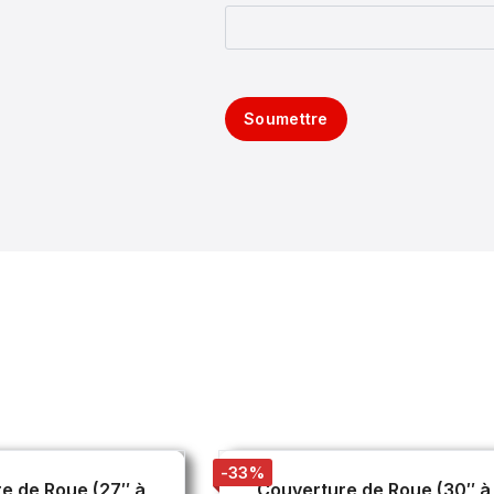
Soumettre
-33%
e de Roue (27″ à
Couverture de Roue (30″ à