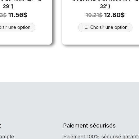
29″)
32″)
11.56
$
12.80
$
33
$
19.21
$
isir une option
Choisir une option
t
Paiement sécurisés
compte
Paiement 100% sécurisé garanti