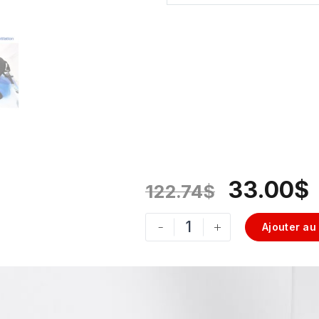
33.00
$
122.74
$
-
+
Ajouter au