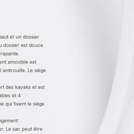
haut et un dossier
u dossier est douce
érapante.
ent amovible est
antirouille. Le siège
art des kayaks et est
ables et 4
 qui fixent le siège
angement
er. Le sac peut être