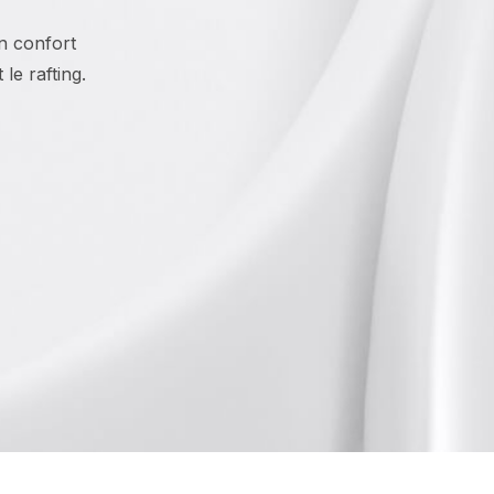
un confort
le rafting.