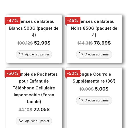
-47%
-45%
Défenses de Bateau
Défenses de Bateau
Blancs 500G (paquet de
Noirs 850G (paquet de
4)
4)
52.99
$
78.99
$
100.12
$
144.31
$
Ajouter au panier
Ajouter au panier
-50%
-50%
Ensemble de Pochettes
Longue Courroie
pour Enfant de
Supplémentaire (36′)
Téléphone Cellulaire
5.00
$
10.00
$
Imperméable (Écran
Ajouter au panier
tactile)
22.05
$
44.10
$
Ajouter au panier