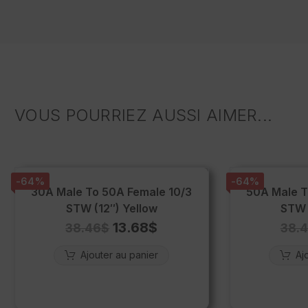
VOUS POURRIEZ AUSSI AIMER...
-64%
-64%
30A Male To 50A Female 10/3
50A Male T
STW (12″) Yellow
STW 
13.68
$
38.46
$
38.
Ajouter au panier
Aj