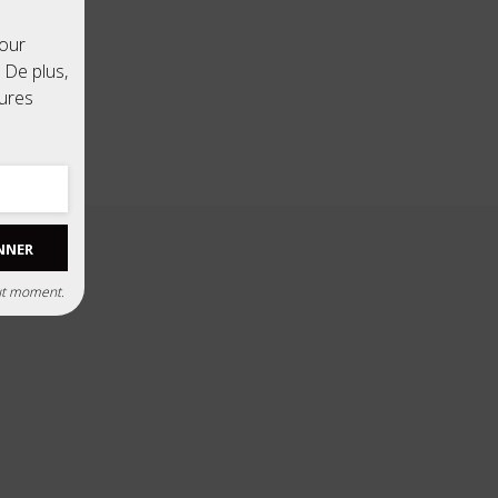
our
 De plus,
tures
NNER
ut moment.