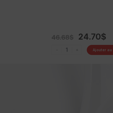
24.70
$
46.68
$
-
+
Ajouter au