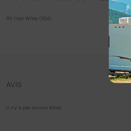
RV Inlet White (30A)
AVIS
Il n’y a pas encore d’avis.