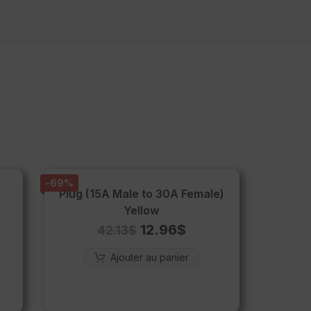
-69%
Plug (15A Male to 30A Female)
Yellow
12.96
$
42.13
$
Ajouter au panier