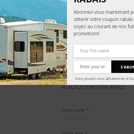
Abonnez-vous maintenant p
obtenir votre coupon rabais.
soyez au courant de nos fu
promotions!
S'ABO
Vous pouvez vous désabonnez à to
AJOUTER UN AVIS
Votre note
*
Votre avis
*