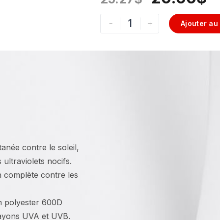
-
+
Ajouter au
tanée contre le soleil,
 ultraviolets nocifs.
n complète contre les
en polyester 600D
rayons UVA et UVB.