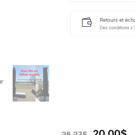
Retours et écha
Des conditions s'
20.00
$
25.27
$