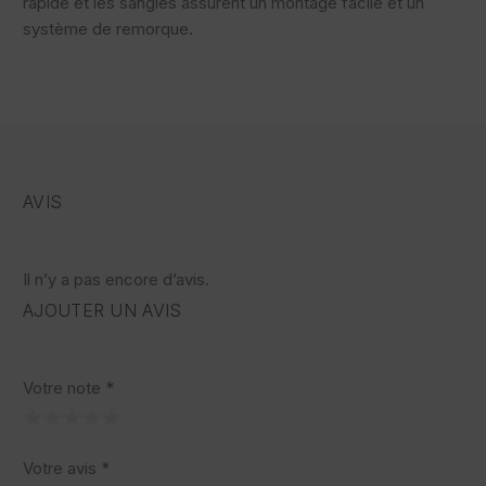
rapide et les sangles assurent un montage facile et un
système de remorque.
AVIS
Il n’y a pas encore d’avis.
AJOUTER UN AVIS
Votre note
*
Votre avis
*