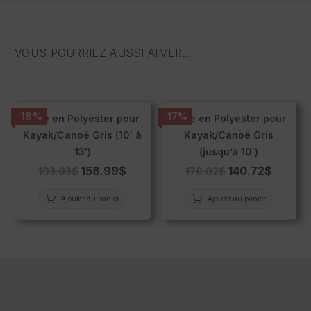
VOUS POURRIEZ AUSSI AIMER...
-18%
-17%
Toile en Polyester pour
Toile en Polyester pour
Kayak/Canoë Gris (10′ à
Kayak/Canoë Gris
13′)
(jusqu’à 10′)
158.99
$
140.72
$
193.03
$
170.02
$
Ajouter au panier
Ajouter au panier