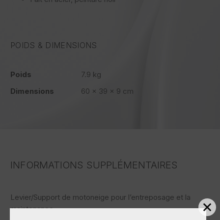
POIDS & DIMENSIONS
Poids
7.9 kg
Dimensions
60 × 39 × 9 cm
INFORMATIONS SUPPLÉMENTAIRES
Levier/Support de motoneige pour l’entreposage et la
maintenance.