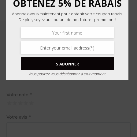
OBTENEZ 5% DE RABAIS
Abonnez-vous maintenant pour obtenir votre coupon rabais.
De plus, soyez au courant de nos futures promotions!
AVIS
Il n’y a pas encore d’avis.
S'ABONNER
AJOUTER UN AVIS
Vous pouvez vous désabonnez à tout moment.
Votre note
*
Votre avis
*