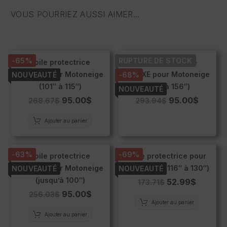
VOUS POURRIEZ AUSSI AIMER...
-65%
RUPTURE DE STOCK
Toile protectrice
Toile protectrice
DELUXE pour Motoneige
DELUXE pour Motoneige
NOUVEAUTÉ
-68%
(101″ à 115″)
(146″ à 156″)
NOUVEAUTÉ
95.00
$
95.00
$
268.67
$
293.94
$
Ajouter au panier
-63%
-69%
Toile protectrice
Toile protectrice pour
DELUXE pour Motoneige
Motoneige (116″ à 130″)
NOUVEAUTÉ
NOUVEAUTÉ
(jusqu’à 100″)
52.99
$
173.71
$
95.00
$
256.03
$
Ajouter au panier
Ajouter au panier