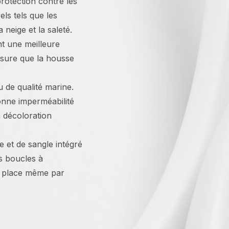
rotection contre les
els tels que les
 neige et la saleté.
nt une meilleure
assure que la housse
.
u de qualité marine.
nne imperméabilité
a décoloration
e et de sangle intégré
es boucles à
n place même par