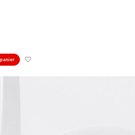
$
 panier