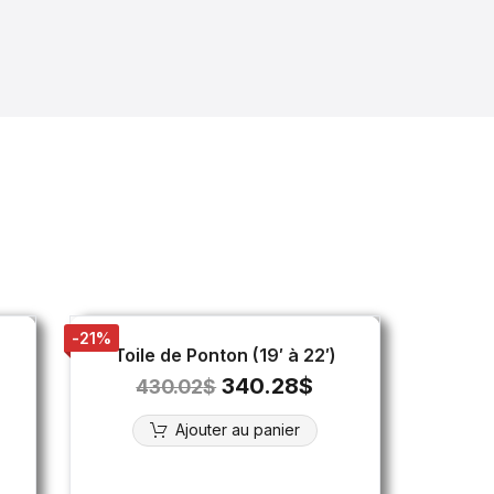
-21%
Toile de Ponton (19′ à 22′)
340.28
$
430.02
$
Ajouter au panier