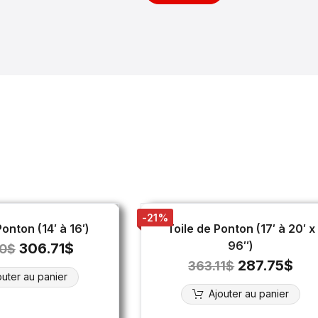
-21%
Ponton (14′ à 16′)
Toile de Ponton (17′ à 20′ x
96″)
306.71
$
0
$
287.75
$
363.11
$
outer au panier
Ajouter au panier