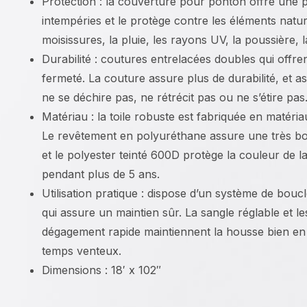
Protection : la couverture pour ponton offre une p
intempéries et le protège contre les éléments natur
moisissures, la pluie, les rayons UV, la poussière, la
Durabilité : coutures entrelacées doubles qui offre
fermeté. La couture assure plus de durabilité, et 
ne se déchire pas, ne rétrécit pas ou ne s’étire pas
Matériau : la toile robuste est fabriquée en matéria
Le revêtement en polyuréthane assure une très bo
et le polyester teinté 600D protège la couleur de l
pendant plus de 5 ans.
Utilisation pratique : dispose d’un système de boucl
qui assure un maintien sûr. La sangle réglable et l
dégagement rapide maintiennent la housse bien e
temps venteux.
Dimensions : 18′ x 102″