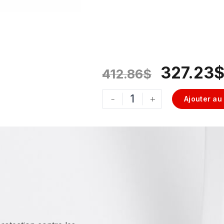
327.23
412.86
$
-
+
Ajouter au