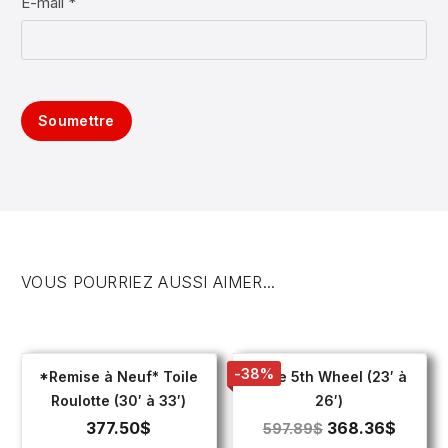
E-mail *
Soumettre
VOUS POURRIEZ AUSSI AIMER...
-38%
*Remise à Neuf* Toile
Toile 5th Wheel (23′ à
Roulotte (30′ à 33′)
26′)
377.50
$
368.36
$
597.89
$