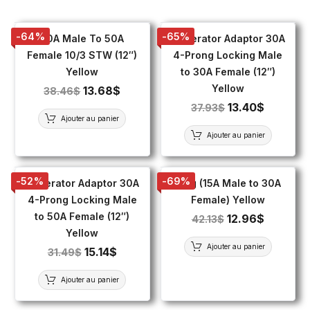
-64%
-65%
30A Male To 50A
Generator Adaptor 30A
Female 10/3 STW (12″)
4-Prong Locking Male
Yellow
to 30A Female (12″)
Yellow
13.68
$
38.46
$
13.40
$
37.93
$
Ajouter au panier
Ajouter au panier
-52%
-69%
Generator Adaptor 30A
Plug (15A Male to 30A
4-Prong Locking Male
Female) Yellow
to 50A Female (12″)
12.96
$
42.13
$
Yellow
Ajouter au panier
15.14
$
31.49
$
Ajouter au panier