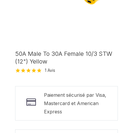
50A Male To 30A Female 10/3 STW
(12") Yellow
1
Avis
Noté
1
5.00
sur 5 basé
sur
notation
client
Paiement sécurisé par Visa,
Mastercard et American
Express