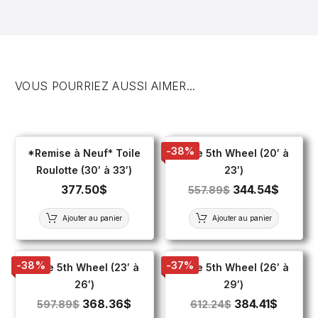
VOUS POURRIEZ AUSSI AIMER...
-38%
*Remise à Neuf* Toile
Toile 5th Wheel (20′ à
Roulotte (30′ à 33′)
23′)
377.50
$
344.54
$
557.89
$
Ajouter au panier
Ajouter au panier
-38%
-37%
Toile 5th Wheel (23′ à
Toile 5th Wheel (26′ à
26′)
29′)
368.36
$
384.41
$
597.89
$
612.24
$