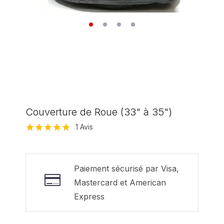
Couverture de Roue (33" à 35")
1
Avis
Noté
1
5.00
sur 5 basé
sur
notation
client
Paiement sécurisé par Visa,
Mastercard et American
Express