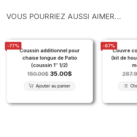
VOUS POURRIEZ AUSSI AIMER...
-77%
-67%
Coussin additionnel pour
Couvre co
chaise longue de Patio
(kit de ho
(coussin 1″ 1/2)
m
35.00
$
150.00
$
287.
Ajouter au panier
Cho