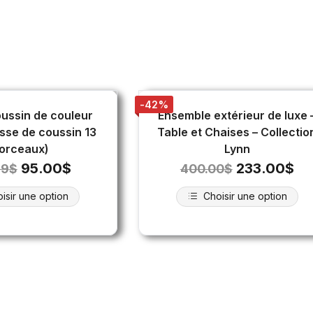
-42%
ussin de couleur
Ensemble extérieur de luxe 
usse de coussin 13
Table et Chaises – Collectio
orceaux)
Lynn
95.00
$
233.00
$
99
$
400.00
$
isir une option
Choisir une option