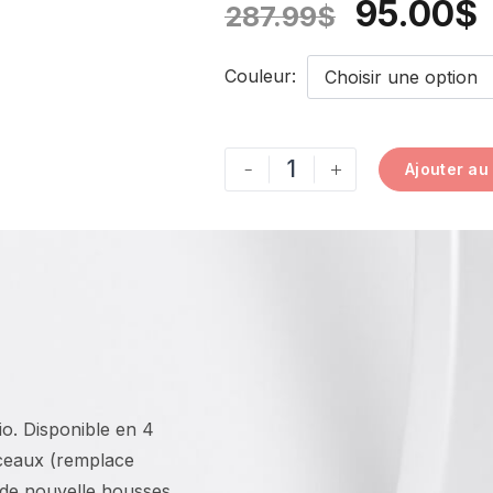
95.00
$
287.99
$
Couleur
Choisir une option
-
+
Ajouter au
io. Disponible en 4
rceaux (remplace
r de nouvelle housses