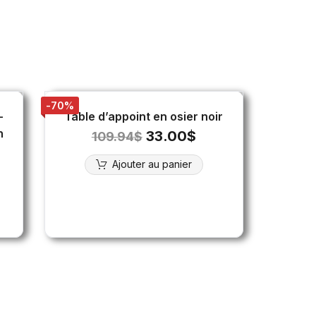
-70%
–
Table d’appoint en osier noir
n
33.00
$
109.94
$
Ajouter au panier