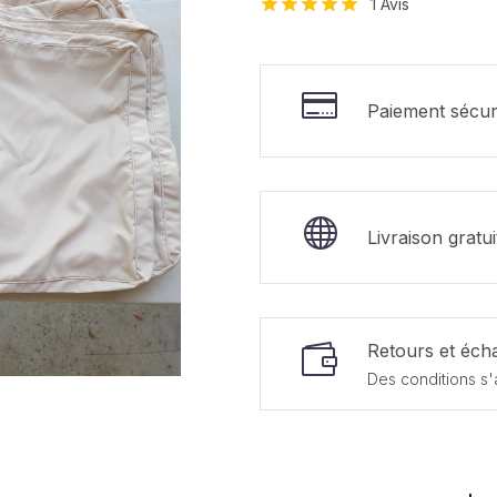
1
Avis
Noté
1
5.00
sur 5 basé
sur
notation
client
Paiement sécur
Livraison gratu
Retours et écha
Des conditions s'