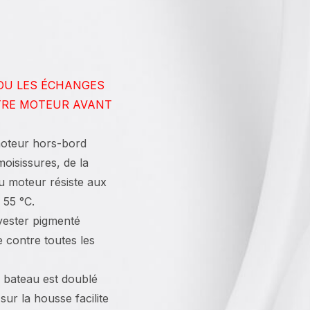
 OU LES ÉCHANGES
TRE MOTEUR AVANT
moteur hors-bord
oisissures, de la
du moteur résiste aux
 55 °C.
yester pigmenté
e contre toutes les
 bateau est doublé
ur la housse facilite