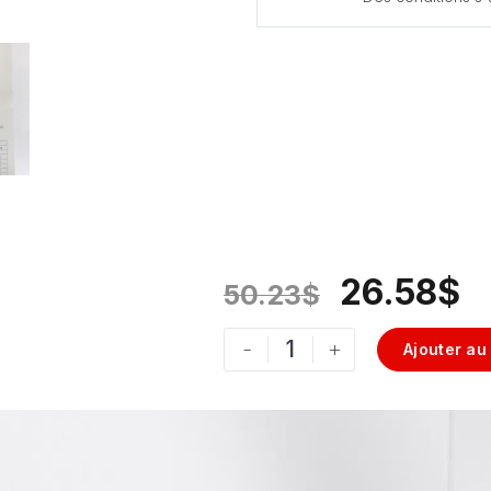
26.58
$
50.23
$
-
+
Ajouter au