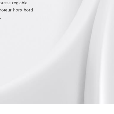
housse réglable.
 moteur hors-bord
.