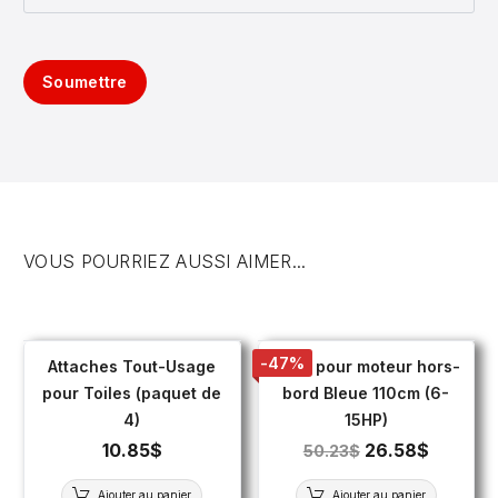
Soumettre
VOUS POURRIEZ AUSSI AIMER...
-47%
Attaches Tout-Usage
Toile pour moteur hors-
pour Toiles (paquet de
bord Bleue 110cm (6-
4)
15HP)
10.85
$
26.58
$
50.23
$
Ajouter au panier
Ajouter au panier