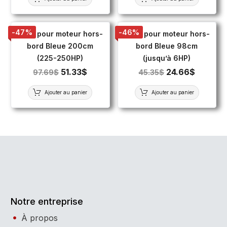
-47%
-46%
Toile pour moteur hors-
Toile pour moteur hors-
bord Bleue 200cm
bord Bleue 98cm
(225-250HP)
(jusqu’à 6HP)
51.33
$
24.66
$
97.69
$
45.35
$
Ajouter au panier
Ajouter au panier
Notre entreprise
À propos