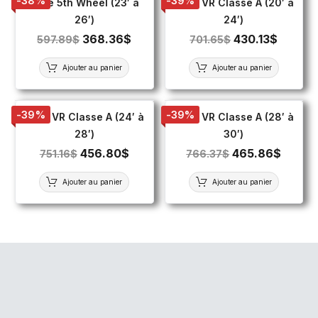
-38%
-39%
Toile 5th Wheel (23′ à
Toile VR Classe A (20′ à
26′)
24′)
368.36
$
430.13
$
597.89
$
701.65
$
Ajouter au panier
Ajouter au panier
-39%
-39%
Toile VR Classe A (24′ à
Toile VR Classe A (28′ à
28′)
30′)
456.80
$
465.86
$
751.16
$
766.37
$
Ajouter au panier
Ajouter au panier