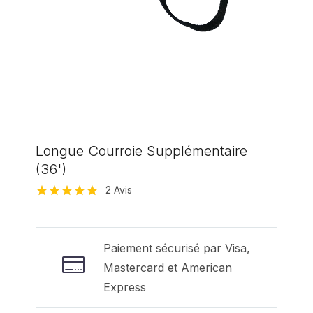
Longue Courroie Supplémentaire
(36')
2
Avis
Noté
2
5.00
sur 5 basé
sur
notations
Paiement sécurisé par Visa,
client
Mastercard et American
Express