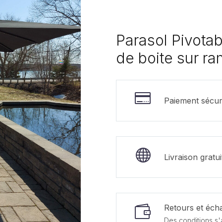
Parasol Pivota
de boite sur r
Paiement sécur
Livraison gratu
Retours et écha
Des conditions s'