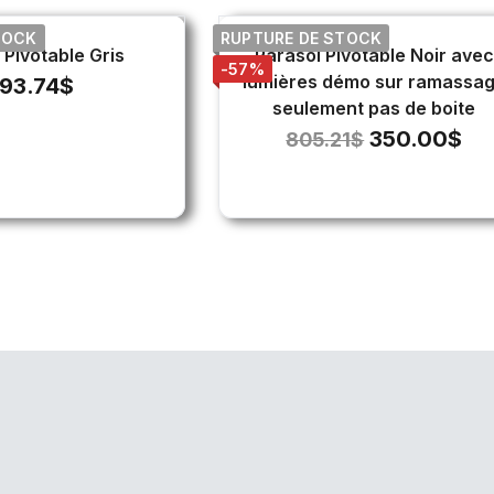
TOCK
RUPTURE DE STOCK
 Pivotable Gris
Parasol Pivotable Noir avec
-57%
lumières démo sur ramassa
93.74
$
seulement pas de boite
350.00
$
805.21
$