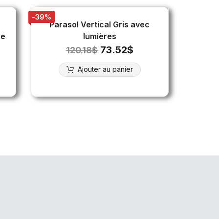
-39%
Parasol Vertical Gris avec
ge
lumières
73.52
$
120.18
$
Ajouter au panier