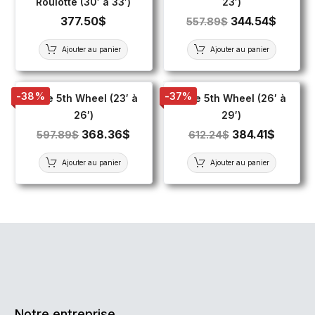
Roulotte (30′ à 33′)
23′)
377.50
$
344.54
$
557.89
$
Ajouter au panier
Ajouter au panier
-38%
-37%
Toile 5th Wheel (23′ à
Toile 5th Wheel (26′ à
26′)
29′)
368.36
$
384.41
$
597.89
$
612.24
$
Ajouter au panier
Ajouter au panier
Notre entreprise