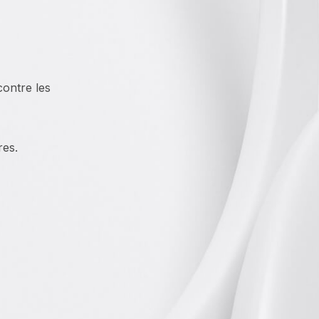
contre les
res.