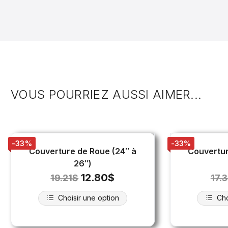
VOUS POURRIEZ AUSSI AIMER...
-33%
-33%
Couverture de Roue (24″ à
Couvertur
26″)
12.80
$
19.21
$
17.
Choisir une option
Cho