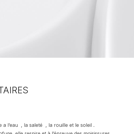
TAIRES
l’eau , la saleté , la rouille et le soleil .
ofuge, elle respire et à l’épreuve des moisissures.