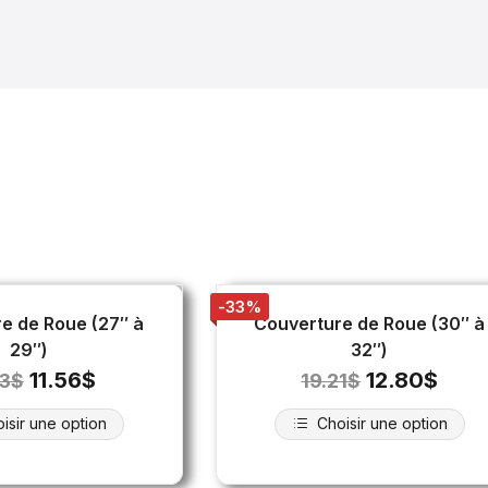
-33%
e de Roue (27″ à
Couverture de Roue (30″ à
29″)
32″)
11.56
$
12.80
$
33
$
19.21
$
isir une option
Choisir une option