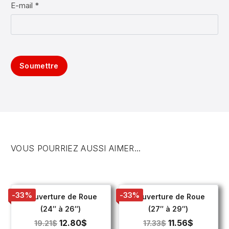
E-mail *
Soumettre
VOUS POURRIEZ AUSSI AIMER...
-33%
-33%
Couverture de Roue
Couverture de Roue
(24″ à 26″)
(27″ à 29″)
12.80
$
11.56
$
19.21
$
17.33
$