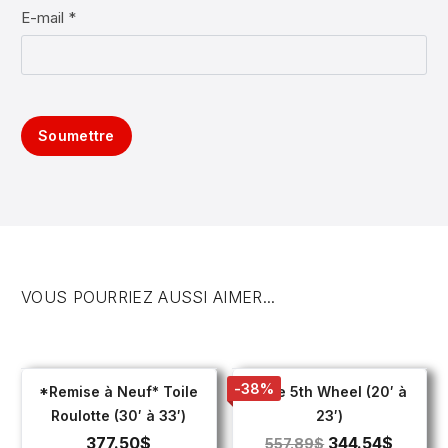
E-mail *
Soumettre
VOUS POURRIEZ AUSSI AIMER...
-38%
*Remise à Neuf* Toile
Toile 5th Wheel (20′ à
Roulotte (30′ à 33′)
23′)
377.50
$
344.54
$
557.89
$