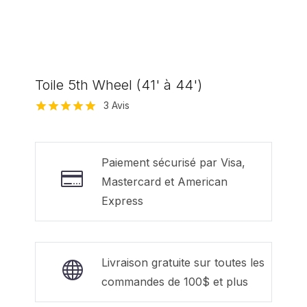
Toile 5th Wheel (41' à 44')
3
Avis
Noté
3
5.00
sur 5 basé
sur
notations
Paiement sécurisé par Visa,
client
Mastercard et American
Express
Livraison gratuite sur toutes les
commandes de 100$ et plus