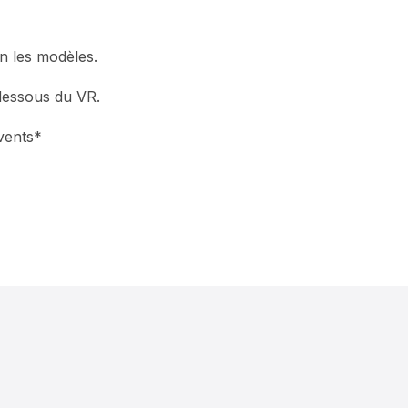
n les modèles.
 dessous du VR.
vents*