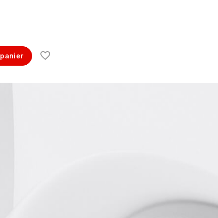
$
 panier