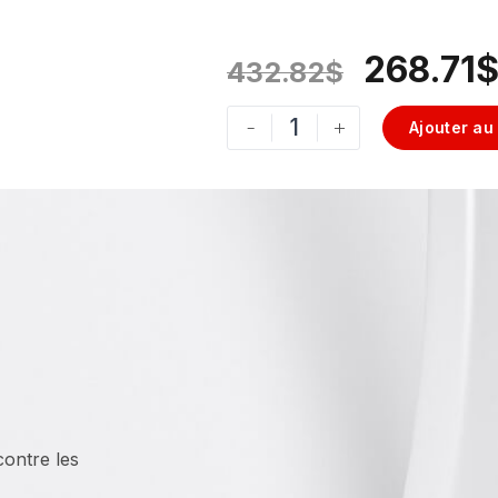
268.71
432.82
$
-
+
Ajouter au
contre les