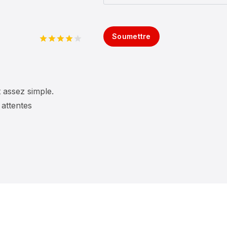
Soumettre
Note
4
sur 5
t assez simple.
 attentes