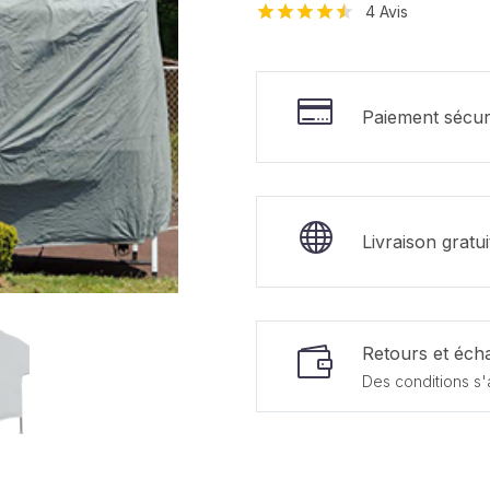
4
Avis
Noté
4
4.50
sur 5 basé
sur
notations
Paiement sécur
client
Livraison gratu
Retours et écha
Des conditions s'