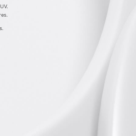
 UV.
res.
s.