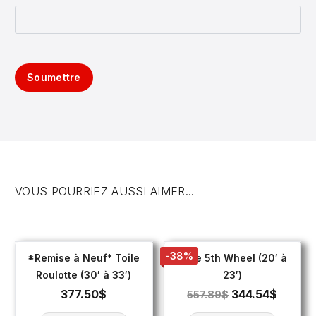
Soumettre
VOUS POURRIEZ AUSSI AIMER...
-38%
*Remise à Neuf* Toile
Toile 5th Wheel (20′ à
Roulotte (30′ à 33′)
23′)
377.50
$
344.54
$
557.89
$