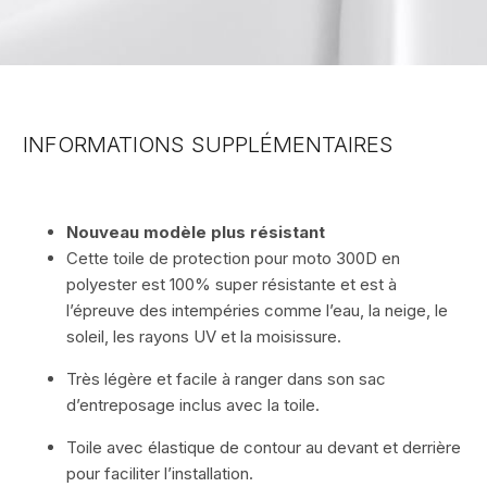
INFORMATIONS SUPPLÉMENTAIRES
Nouveau modèle plus résistant
Cette toile de protection pour moto 300D en
polyester est 100% super résistante et est à
l’épreuve des intempéries comme l’eau, la neige, le
soleil, les rayons UV et la moisissure.
OBTENEZ 5% DE RABAIS
Très légère et facile à ranger dans son sac
d’entreposage inclus avec la toile.
Abonnez-vous maintenant pour obtenir votre coupon rabais.
De plus, soyez au courant de nos futures promotions!
Toile avec élastique de contour au devant et derrière
pour faciliter l’installation.