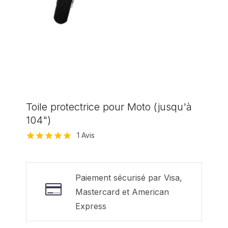
Toile protectrice pour Moto (jusqu'à
104")
1
Avis
Noté
1
5.00
sur 5 basé
sur
notation
client
Paiement sécurisé par Visa,
Mastercard et American
Express