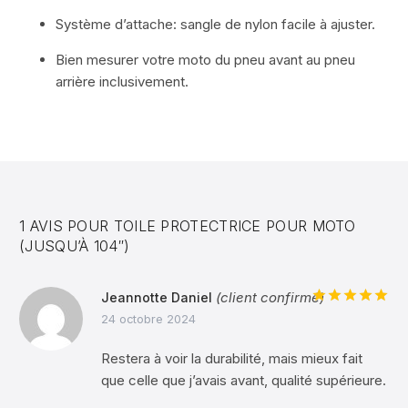
Système d’attache: sangle de nylon facile à ajuster.
Bien mesurer votre moto du pneu avant au pneu
S'ABONNER
arrière inclusivement.
Vous pouvez vous désabonnez à tout moment.
1 AVIS POUR
TOILE PROTECTRICE POUR MOTO
(JUSQU’À 104″)
(client confirmé)
Jeannotte Daniel
Note
5
sur
24 octobre 2024
5
Restera à voir la durabilité, mais mieux fait
que celle que j’avais avant, qualité supérieure.