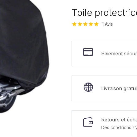
Toile protectri
1
Avis
Noté
1
5.00
sur 5 basé
sur
notation
client
Paiement sécur
Livraison gratu
Retours et écha
Des conditions s'