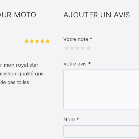
POUR MOTO
AJOUTER UN AVIS
Votre note
*
Note
5
sur
5
Votre avis
*
r mon royal star
eilleur qualité que
e ces toiles
Nom *