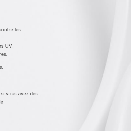
contre les
ns UV.
res.
s.
 si vous avez des
de