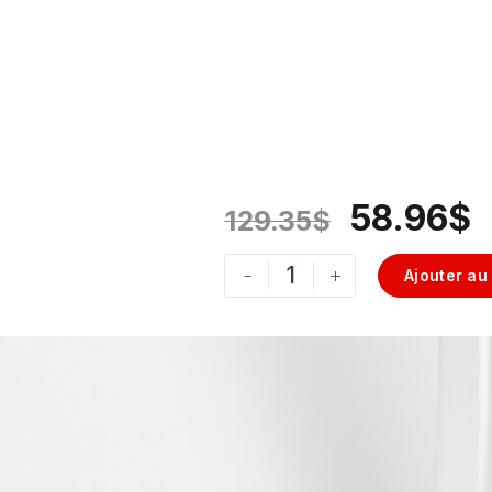
58.96
$
129.35
$
-
+
Ajouter au