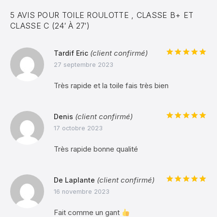
5 AVIS POUR
TOILE ROULOTTE , CLASSE B+ ET
CLASSE C (24′ À 27′)
(client confirmé)
Tardif Eric
Note
5
sur
27 septembre 2023
5
Très rapide et la toile fais très bien
(client confirmé)
Denis
Note
5
sur
17 octobre 2023
5
Très rapide bonne qualité
(client confirmé)
De Laplante
Note
5
sur
16 novembre 2023
5
Fait comme un gant