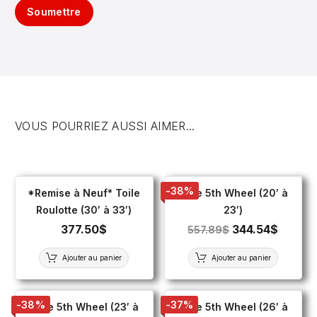
Soumettre
VOUS POURRIEZ AUSSI AIMER...
-38%
*Remise à Neuf* Toile
Toile 5th Wheel (20′ à
Roulotte (30′ à 33′)
23′)
377.50
$
344.54
$
557.89
$
Ajouter au panier
Ajouter au panier
-38%
-37%
Toile 5th Wheel (23′ à
Toile 5th Wheel (26′ à