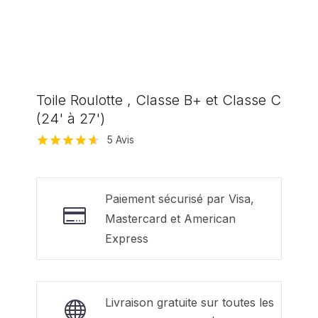
Toile Roulotte , Classe B+ et Classe C
(24' à 27')
5
Avis
Noté
5
4.60
sur 5 basé
sur
notations
Paiement sécurisé par Visa,
client
Mastercard et American
Express
Livraison gratuite sur toutes les