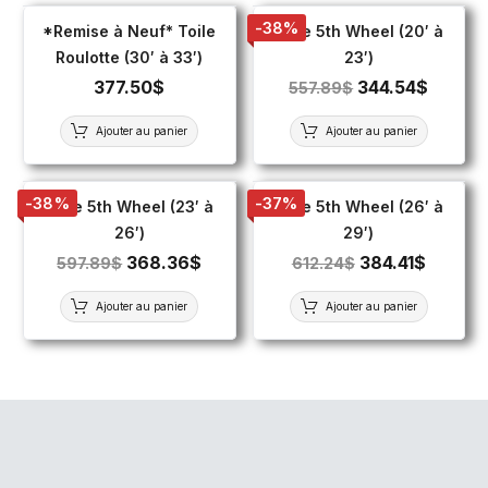
-38%
*Remise à Neuf* Toile
Toile 5th Wheel (20′ à
Roulotte (30′ à 33′)
23′)
377.50
$
344.54
$
557.89
$
Ajouter au panier
Ajouter au panier
-38%
-37%
Toile 5th Wheel (23′ à
Toile 5th Wheel (26′ à
26′)
29′)
368.36
$
384.41
$
597.89
$
612.24
$
Ajouter au panier
Ajouter au panier