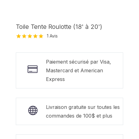
Toile Tente Roulotte (18' à 20')
1
Avis
Noté
1
5.00
sur 5 basé
sur
notation
client
Paiement sécurisé par Visa,
Mastercard et American
Express
Livraison gratuite sur toutes les
commandes de 100$ et plus