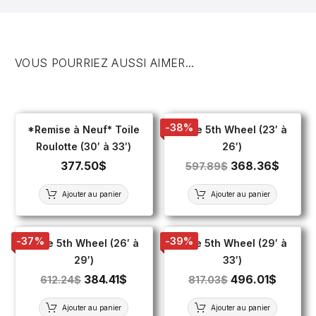
VOUS POURRIEZ AUSSI AIMER...
-38%
*Remise à Neuf* Toile
Toile 5th Wheel (23′ à
Roulotte (30′ à 33′)
26′)
377.50
$
368.36
$
597.89
$
Ajouter au panier
Ajouter au panier
-37%
-39%
Toile 5th Wheel (26′ à
Toile 5th Wheel (29′ à
29′)
33′)
384.41
$
496.01
$
612.24
$
817.03
$
Ajouter au panier
Ajouter au panier