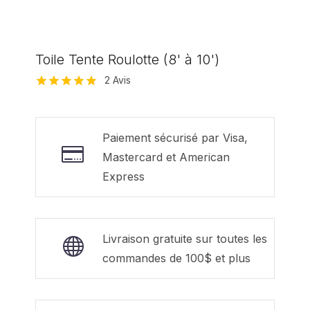
Toile Tente Roulotte (8' à 10')
2
Avis
Noté
2
5.00
sur 5 basé
sur
notations
Paiement sécurisé par Visa,
client
Mastercard et American
Express
Livraison gratuite sur toutes les
commandes de 100$ et plus