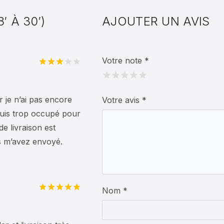
′ À 30′)
AJOUTER UN AVIS
Votre note
*
Note
3
sur
5
 je n’ai pas encore
Votre avis
*
suis trop occupé pour
e livraison est
us m’avez envoyé.
Nom *
Note
5
sur
5