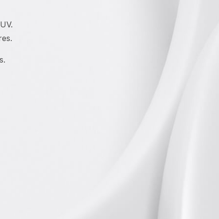
 UV.
res.
s.