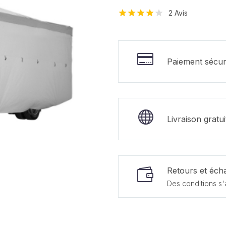
2
Avis
Noté
2
4.00
sur
5 basé
sur
Paiement sécur
notations
client
Livraison gratu
Retours et écha
Des conditions s'