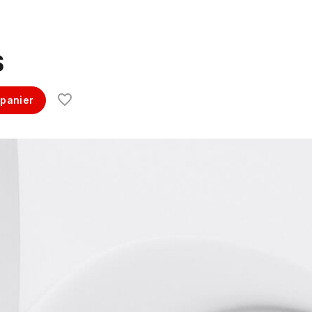
$
 panier