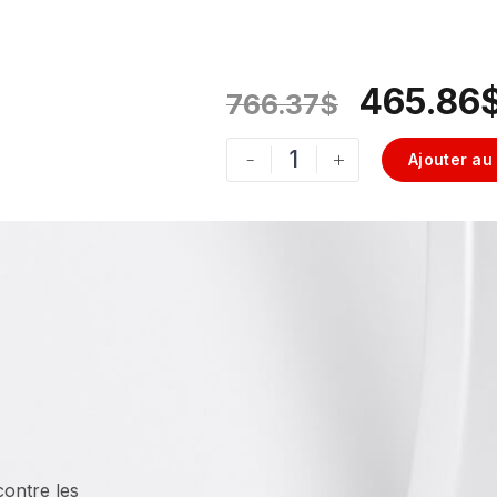
465.86
766.37
$
-
+
Ajouter au
contre les