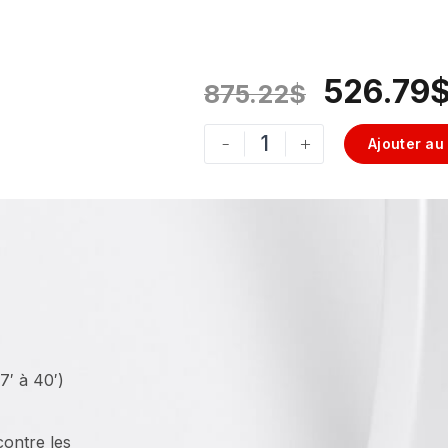
526.79
875.22
$
-
+
Ajouter au
7′ à 40′)
contre les