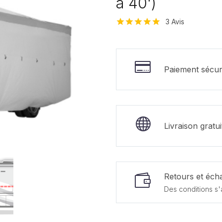
à 40')
3
Avis
Noté
3
5.00
sur 5 basé
sur
notations
Paiement sécur
client
Livraison gratu
Retours et écha
Des conditions s'