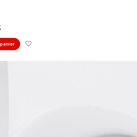
$
 panier