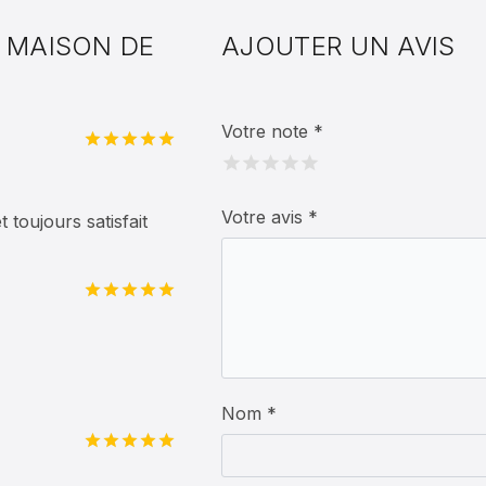
T MAISON DE
AJOUTER UN AVIS
Votre note
*
Note
5
sur
5
Votre avis
*
 toujours satisfait
Note
5
sur
5
Nom *
Note
5
sur