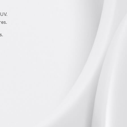
 UV.
res.
s.