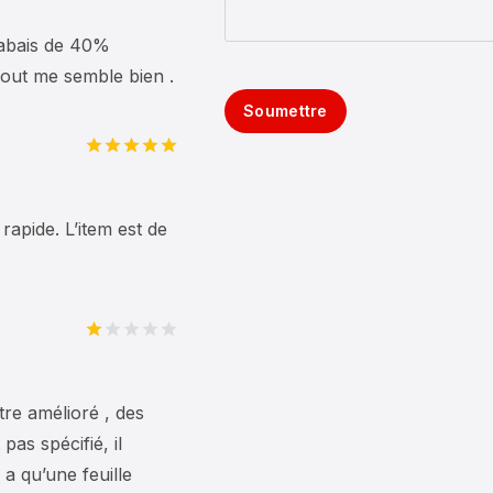
5
rabais de 40%
 tout me semble bien .
Soumettre
Note
5
sur
5
rapide. L’item est de
Note
1
sur
tre amélioré , des
5
pas spécifié, il
y a qu’une feuille