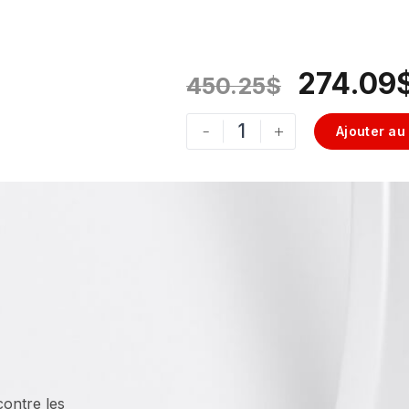
274.09
450.25
$
-
+
Ajouter au
contre les