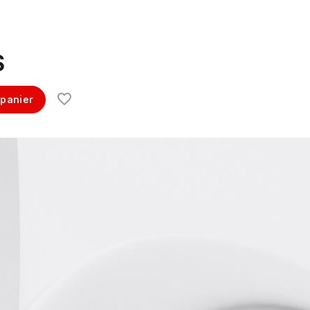
$
 panier