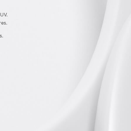
 UV.
res.
s.