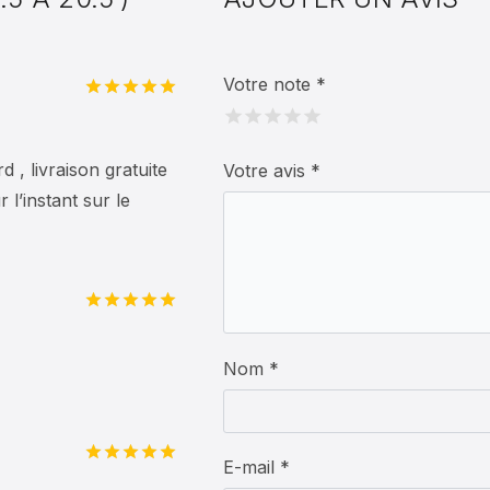
Votre note
*
Note
5
sur
5
d , livraison gratuite
Votre avis
*
l’instant sur le
Note
5
sur
5
Nom *
E-mail *
Note
5
sur