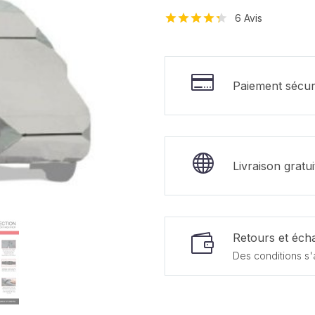
6
Avis
Noté
6
4.33
sur 5
basé sur
notations
Paiement sécur
client
Livraison gratu
Retours et écha
Des conditions s'