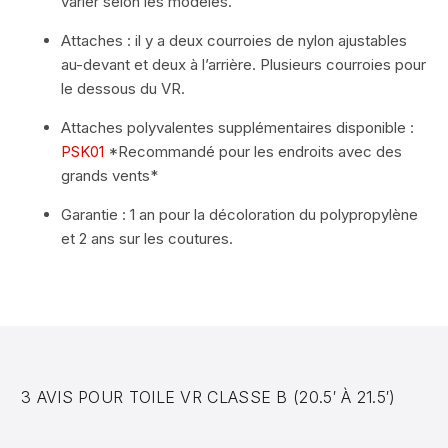
varier selon les modèles.
Attaches : il y a deux courroies de nylon ajustables
au-devant et deux à l’arrière. Plusieurs courroies pour
le dessous du VR.
OBTENEZ 5% DE RABAIS
Attaches polyvalentes supplémentaires disponible :
Abonnez-vous maintenant pour obtenir votre coupon rabais.
PSK01
*Recommandé pour les endroits avec des
De plus, soyez au courant de nos futures promotions!
grands vents*
Garantie : 1 an pour la décoloration du polypropylène
et 2 ans sur les coutures.
S'ABONNER
Vous pouvez vous désabonnez à tout moment.
3 AVIS POUR
TOILE VR CLASSE B (20.5′ À 21.5′)