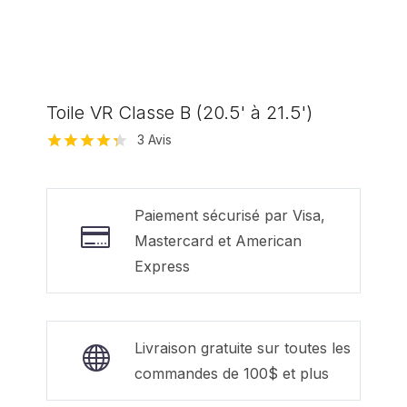
Toile VR Classe B (20.5' à 21.5')
3
Avis
Noté
3
4.33
sur 5
basé sur
notations
Paiement sécurisé par Visa,
client
Mastercard et American
Express
Livraison gratuite sur toutes les
commandes de 100$ et plus