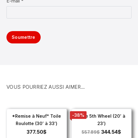
E-mail *
Soumettre
VOUS POURRIEZ AUSSI AIMER...
-38%
*Remise à Neuf* Toile
Toile 5th Wheel (20′ à
Roulotte (30′ à 33′)
23′)
377.50
$
344.54
$
557.89
$