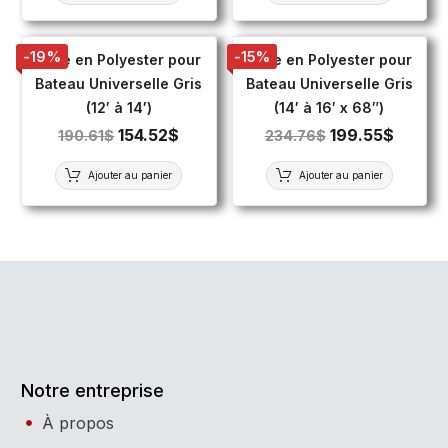
-19%
-15%
Toile en Polyester pour
Toile en Polyester pour
Bateau Universelle Gris
Bateau Universelle Gris
(12′ à 14′)
(14′ à 16′ x 68″)
154.52
$
199.55
$
190.61
$
234.76
$
Ajouter au panier
Ajouter au panier
Notre entreprise
À propos