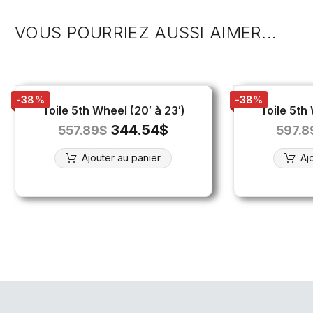
VOUS POURRIEZ AUSSI AIMER...
-38%
-38%
Toile 5th Wheel (20′ à 23′)
Toile 5th
344.54
$
557.89
$
597.8
Ajouter au panier
Aj