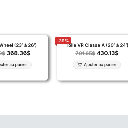
-39%
 Wheel (23′ à 26′)
Toile VR Classe A (20′ à 24′
368.36
$
430.13
$
9
$
701.65
$
outer au panier
Ajouter au panier