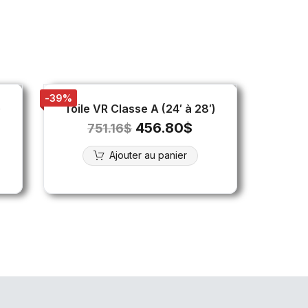
-39%
)
Toile VR Classe A (24′ à 28′)
456.80
$
751.16
$
Ajouter au panier