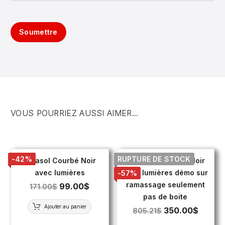
Soumettre
VOUS POURRIEZ AUSSI AIMER...
-42%
RUPTURE DE STOCK
Parasol Courbé Noir
Parasol Pivotable Noir
avec lumières
avec lumières démo sur
-57%
ramassage seulement
99.00
$
171.00
$
pas de boite
Ajouter au panier
350.00
$
805.21
$