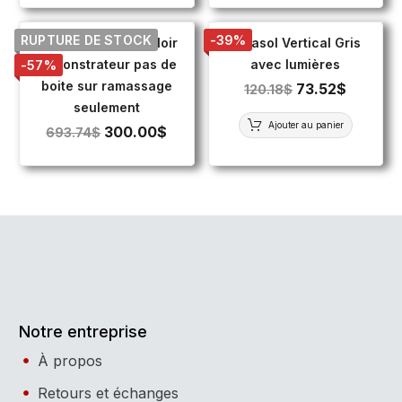
RUPTURE DE STOCK
-39%
Parasol Pivotable Noir
Parasol Vertical Gris
démonstrateur pas de
avec lumières
-57%
boite sur ramassage
73.52
$
120.18
$
seulement
Ajouter au panier
300.00
$
693.74
$
Notre entreprise
À propos
Retours et échanges