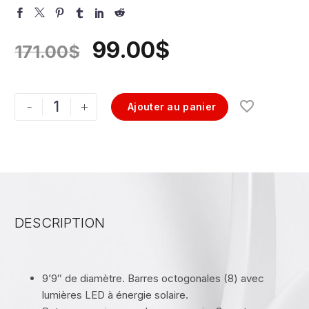
99.00
$
171.00
$
-
+
Ajouter au panier
DESCRIPTION
9’9″ de diamètre. Barres octogonales (8) avec
lumières LED à énergie solaire.