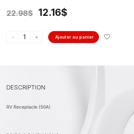
12.16
$
22.98
$
-
+
Ajouter au panier
DESCRIPTION
RV Receptacle (50A)