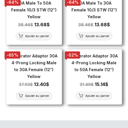
-64%
-64%
30A Male To 50A
50A Male To 30A
Female 10/3 STW (12″)
Female 10/3 STW (12″)
Yellow
Yellow
13.68
$
13.68
$
38.46
$
38.46
$
Ajouter au panier
Ajouter au panier
-65%
-52%
Generator Adaptor 30A
Generator Adaptor 30A
4-Prong Locking Male
4-Prong Locking Male
to 30A Female (12″)
to 50A Female (12″)
Yellow
Yellow
13.40
$
15.14
$
37.93
$
31.49
$
Ajouter au panier
Ajouter au panier