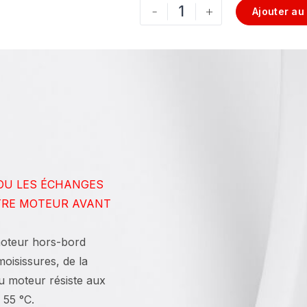
-
+
Ajouter au
 OU LES ÉCHANGES
TRE MOTEUR AVANT
moteur hors-bord
oisissures, de la
du moteur résiste aux
 55 °C.