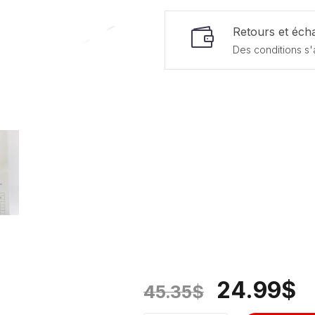
Retours et écha
Des conditions s'
24.99
$
45.35
$