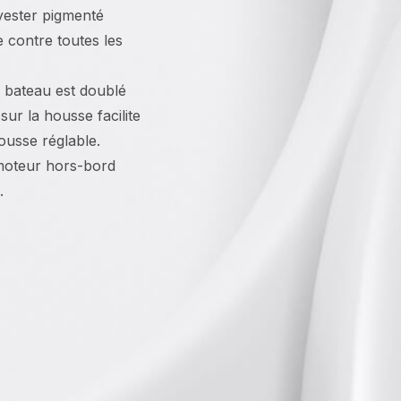
yester pigmenté
e contre toutes les
 bateau est doublé
ur la housse facilite
housse réglable.
 moteur hors-bord
.